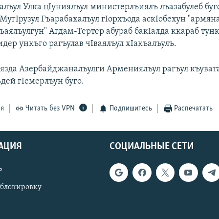
лъул Улка цIуниялъул министерлъиялъ лъазабулеб буг
 МугIрузул Гъарабахалъул гIорхъода аскIобехун "армян
ъаялъулгун" Агдам-Тертер абураб бакIалда ккараб тунк
дер ункъго рагъулав чIваялъул хIакъалъулъ.
язда Азербайджаналъулги Армениялъул рагъул къувата
дей гIемерлъун буго.
ся
Читать без VPN
Подпишитесь
Распечатать
АЦИЯ
СОЦИАЛЬНЫЕ СЕТИ
ь
 блокировку