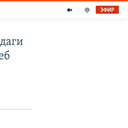
ЭФИР
даги
еб