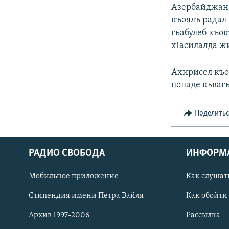
РАСПИСАНИЕ ВЕЩАНИЯ
Азербайджана
ПОДПИШИТЕСЬ НА РАССЫЛКУ
къоялъ радал
гьабулеб къок
хIасилалда жи
Ахирисел къо
цоцаде кьвагь
Поделить
РАДИО СВОБОДА
ИНФОРМ
Мобильное приложение
Как слушат
Стипендия имени Петра Вайля
Как обойти
СОЦИАЛЬНЫЕ СЕТИ
Архив 1997-2006
Рассылка