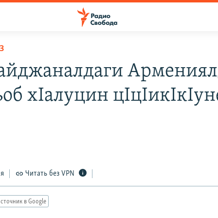
З
айджаналдаги Армениял
ьоб хIалуцин цIцIикIкIун
ся
Читать без VPN
сточник в Google