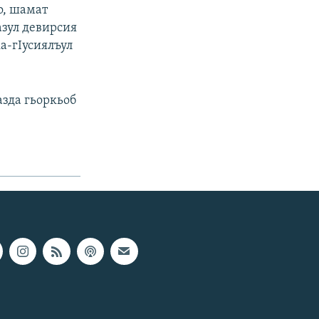
о, шамат
азул девирсия
а-гIусиялъул
зда гьоркьоб