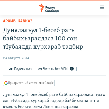
Ссылки
для
упрощенного
АРХИВ. КАВКАЗ
ПРОГРАММЫ
доступа
Дунялалъул 1-бесеб рагъ
ПОДКАСТЫ
Вернуться
байбихьаралдаса 100 сон
к
АВТОРСКИЕ ПРОЕКТЫ
тIубаялда хурхараб тадбир
основному
ЦИТАТЫ СВОБОДЫ
содержанию
04 августа 2014
Вернутся
МНЕНИЯ
к
Поделиться
Читать без VPN
КУЛЬТУРА
главной
навигации
IDEL.РЕАЛИИ
Приоритетный источник в Google
Вернутся
КАВКАЗ.РЕАЛИИ
к
Дунялалъул ТIоцебесеб рагъ байбихьаралдаса нусго
СЕВЕР.РЕАЛИИ
поиску
сон тIубаялда хурхараб тадбир байбихьана итни
СИБИРЬ.РЕАЛИИ
къоялъ Бельгиялъул Льеж шагьаралда.