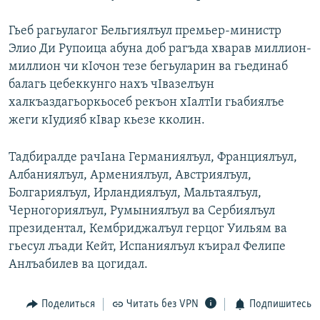
РАСПИСАНИЕ ВЕЩАНИЯ
Гьеб рагьулагог Бельгиялъул премьер-министр
ПОДПИШИТЕСЬ НА РАССЫЛКУ
Элио Ди Рупоица абуна доб рагъда хварав миллион-
миллион чи кIочон тезе бегьуларин ва гьединаб
СОЦИАЛЬНЫЕ СЕТИ
балагь цебеккунго нахъ чIвазелъун
халкъаздагьоркьосеб рекъон хIалтIи гьабиялъе
жеги кIудияб кIвар кьезе кколин.
Тадбиралде рачIана Германиялъул, Франциялъул,
Все сайты РСЕ/РС
Албаниялъул, Армениялъул, Австриялъул,
Болгариялъул, Ирландиялъул, Мальтаялъул,
Черногориялъул, Румыниялъул ва Сербиялъул
президентал, Кембриджалъул герцог Уильям ва
гьесул лъади Кейт, Испаниялъул къирал Фелипе
Анлъабилев ва цогидал.
Поделиться
Читать без VPN
Подпишитесь