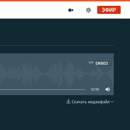
ЭФИР
EMBED
able
52:59
Скачать медиафайл
EMBED