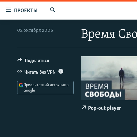
Ссылки
ПРОЕКТЫ
для
Искать
упрощенного
ПРОГРАММЫ
02 октября 2006
Время Св
доступа
ПОДКАСТЫ
Вернуться
АВТОРСКИЕ ПРОЕКТЫ
к
основному
ЦИТАТЫ СВОБОДЫ
Поделиться
содержанию
МНЕНИЯ
Читать без VPN
Вернутся
КУЛЬТУРА
к
Приоритетный источник в
главной
Google
IDEL.РЕАЛИИ
навигации
КАВКАЗ.РЕАЛИИ
Вернутся
Pop-out player
к
СЕВЕР.РЕАЛИИ
поиску
СИБИРЬ.РЕАЛИИ