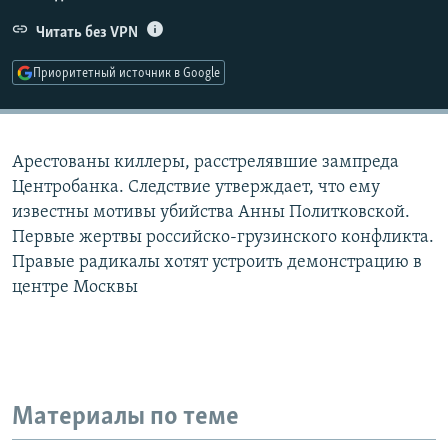
РАСПИСАНИЕ ВЕЩАНИЯ
Читать без VPN
ПОДПИШИТЕСЬ НА РАССЫЛКУ
Приоритетный источник в Google
СОЦИАЛЬНЫЕ СЕТИ
Арестованы киллеры, расстрелявшие зампреда
Центробанка. Следствие утверждает, что ему
известны мотивы убийства Анны Политковской.
Первые жертвы российско-грузинского конфликта.
Все сайты РСЕ/РС
Правые радикалы хотят устроить демонстрацию в
центре Москвы
Материалы по теме