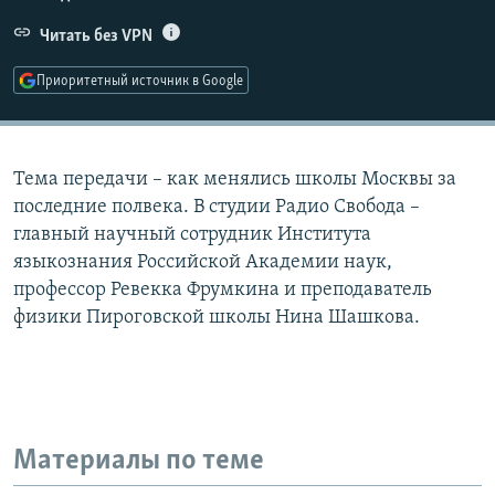
РАСПИСАНИЕ ВЕЩАНИЯ
Читать без VPN
ПОДПИШИТЕСЬ НА РАССЫЛКУ
Приоритетный источник в Google
СОЦИАЛЬНЫЕ СЕТИ
Тема передачи – как менялись школы Москвы за
последние полвека. В студии Радио Свобода –
главный научный сотрудник Института
языкознания Российской Академии наук,
Все сайты РСЕ/РС
профессор Ревекка Фрумкина и преподаватель
физики Пироговской школы Нина Шашкова.
Материалы по теме