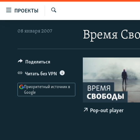
Ссылки
ПРОЕКТЫ
для
Искать
упрощенного
ПРОГРАММЫ
08 января 2007
Время Сво
доступа
ПОДКАСТЫ
Вернуться
АВТОРСКИЕ ПРОЕКТЫ
к
основному
ЦИТАТЫ СВОБОДЫ
Поделиться
содержанию
МНЕНИЯ
Читать без VPN
Вернутся
КУЛЬТУРА
к
Приоритетный источник в
главной
Google
IDEL.РЕАЛИИ
навигации
КАВКАЗ.РЕАЛИИ
Вернутся
Pop-out player
к
СЕВЕР.РЕАЛИИ
поиску
СИБИРЬ.РЕАЛИИ