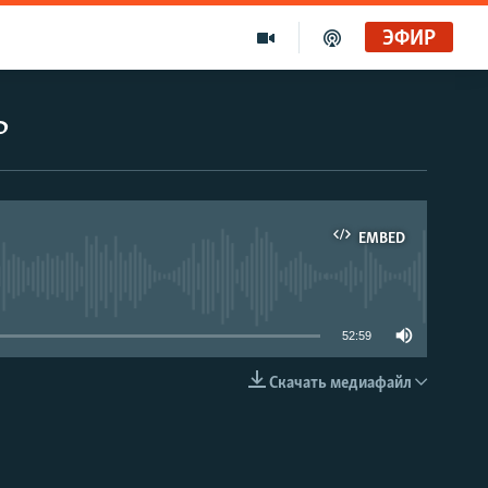
ЭФИР
ь
EMBED
able
52:59
Скачать медиафайл
EMBED