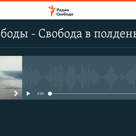
боды - Свобода в полден
No media source currently avail
0:00