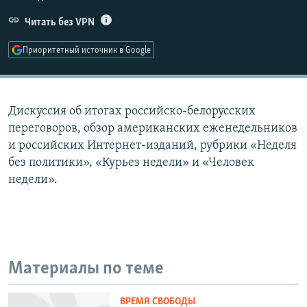
РАСПИСАНИЕ ВЕЩАНИЯ
Читать без VPN
ПОДПИШИТЕСЬ НА РАССЫЛКУ
Приоритетный источник в Google
СОЦИАЛЬНЫЕ СЕТИ
Дискуссия об итогах российско-белорусских
переговоров, обзор американских еженедельников
и российских Интернет-изданий, рубрики «Неделя
без политики», «Курьез недели» и «Человек
Все сайты РСЕ/РС
недели».
Материалы по теме
ВРЕМЯ СВОБОДЫ