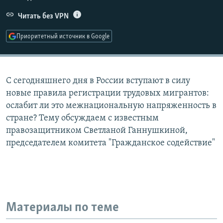
РАСПИСАНИЕ ВЕЩАНИЯ
Читать без VPN
ПОДПИШИТЕСЬ НА РАССЫЛКУ
Приоритетный источник в Google
СОЦИАЛЬНЫЕ СЕТИ
С сегодняшнего дня в России вступают в силу
новые правила регистрации трудовых мигрантов:
ослабит ли это межнациональную напряженность в
стране? Тему обсуждаем с известным
Все сайты РСЕ/РС
правозащитником Светланой Ганнушкиной,
председателем комитета "Гражданское содействие"
Материалы по теме