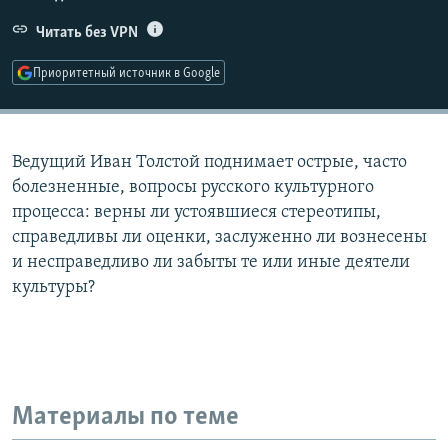
РАСПИСАНИЕ ВЕЩАНИЯ
Читать без VPN
ПОДПИШИТЕСЬ НА РАССЫЛКУ
Приоритетный источник в Google
СОЦИАЛЬНЫЕ СЕТИ
Ведущий Иван Толстой поднимает острые, часто
болезненные, вопросы русского культурного
процесса: верны ли устоявшиеся стереотипы,
справедливы ли оценки, заслуженно ли вознесены
Все сайты РСЕ/РС
и несправедливо ли забыты те или иные деятели
культуры?
Материалы по теме