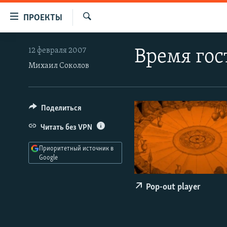
Ссылки
ПРОЕКТЫ
для
Искать
упрощенного
ПРОГРАММЫ
12 февраля 2007
Время гос
доступа
ПОДКАСТЫ
Михаил Соколов
Вернуться
АВТОРСКИЕ ПРОЕКТЫ
к
основному
ЦИТАТЫ СВОБОДЫ
Поделиться
содержанию
МНЕНИЯ
Вернутся
Читать без VPN
КУЛЬТУРА
к
Приоритетный источник в
главной
IDEL.РЕАЛИИ
Google
навигации
КАВКАЗ.РЕАЛИИ
Вернутся
Pop-out player
к
СЕВЕР.РЕАЛИИ
поиску
СИБИРЬ.РЕАЛИИ