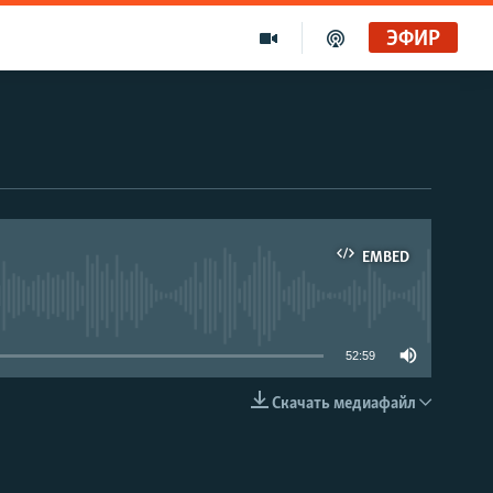
ЭФИР
EMBED
able
52:59
Скачать медиафайл
EMBED