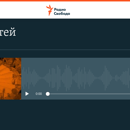
тей
No media source currently avail
0:00