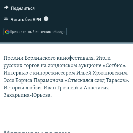
РАСПИСАНИЕ ВЕЩАНИЯ
Поделиться
ПОДПИШИТЕСЬ НА РАССЫЛКУ
Читать без VPN
СОЦИАЛЬНЫЕ СЕТИ
Приоритетный источник в Google
Премии Берлинского кинофестиваля. Итоги
русских торгов на лондонском аукционе «Сотбис».
Все сайты РСЕ/РС
Интервью с кинорежиссером Ильей Хржановским.
Эссе Бориса Парамонова «Отыскался след Тарасов».
Истории любви: Иван Грозный и Анастасия
Захарьина-Юрьева.