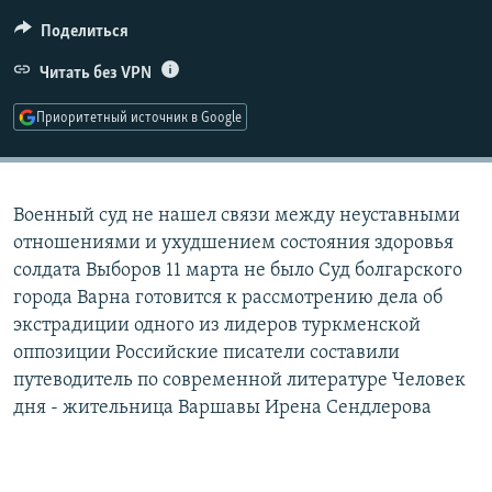
РАСПИСАНИЕ ВЕЩАНИЯ
Поделиться
ПОДПИШИТЕСЬ НА РАССЫЛКУ
Читать без VPN
СОЦИАЛЬНЫЕ СЕТИ
Приоритетный источник в Google
Военный суд не нашел связи между неуставными
отношениями и ухудшением состояния здоровья
Все сайты РСЕ/РС
солдата Выборов 11 марта не было Суд болгарского
города Варна готовится к рассмотрению дела об
экстрадиции одного из лидеров туркменской
оппозиции Российские писатели составили
путеводитель по современной литературе Человек
дня - жительница Варшавы Ирена Сендлерова