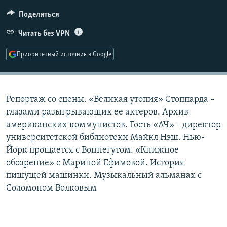
РАСПИСАНИЕ ВЕЩАНИЯ
Поделиться
ПОДПИШИТЕСЬ НА РАССЫЛКУ
Читать без VPN
СОЦИАЛЬНЫЕ СЕТИ
Приоритетный источник в Google
Репортаж со сцены. «Великая утопия» Стоппарда –
глазами разыгрывающих ее актеров. Архив
Все сайты РСЕ/РС
американских коммунистов. Гость «АЧ» - директор
университетской библиотеки Майкл Нэш. Нью-
Йорк прощается с Воннегутом. «Книжное
обозрение» с Мариной Ефимовой. История
пишущей машинки. Музыкальный альманах с
Соломоном Волковым