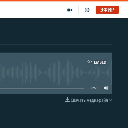
ЭФИР
EMBED
able
52:59
Скачать медиафайл
EMBED