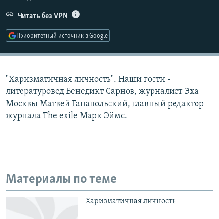
РАСПИСАНИЕ ВЕЩАНИЯ
Читать без VPN
ПОДПИШИТЕСЬ НА РАССЫЛКУ
Приоритетный источник в Google
СОЦИАЛЬНЫЕ СЕТИ
"Харизматичная личность". Наши гости -
литературовед Бенедикт Сарнов, журналист Эха
Москвы Матвей Ганапольский, главный редактор
журнала The exile Марк Эймс.
Все сайты РСЕ/РС
Материалы по теме
Харизматичная личность