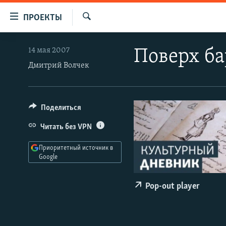
Ссылки
ПРОЕКТЫ
для
Искать
упрощенного
ПРОГРАММЫ
14 мая 2007
Поверх ба
доступа
ПОДКАСТЫ
Дмитрий Волчек
Вернуться
АВТОРСКИЕ ПРОЕКТЫ
к
основному
ЦИТАТЫ СВОБОДЫ
Поделиться
содержанию
МНЕНИЯ
Вернутся
Читать без VPN
КУЛЬТУРА
к
Приоритетный источник в
главной
IDEL.РЕАЛИИ
Google
навигации
КАВКАЗ.РЕАЛИИ
Вернутся
Pop-out player
к
СЕВЕР.РЕАЛИИ
поиску
СИБИРЬ.РЕАЛИИ