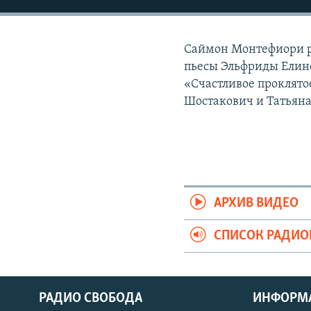
РАСПИСАНИЕ ВЕЩАНИЯ
ПОДПИШИТЕСЬ НА РАССЫЛКУ
Саймон Монтефиори ра
пьесы Эльфриды Елине
«Счастливое проклято
Шостакович и Татьяна
АРХИВ ВИДЕО
СПИСОК РАДИ
РАДИО СВОБОДА
ИНФОРМ