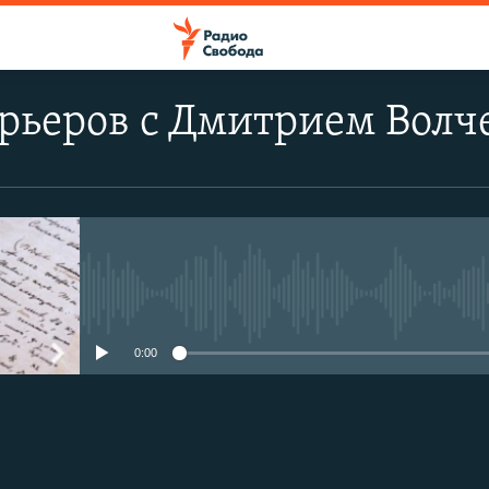
рьеров с Дмитрием Волч
No media source currently avail
0:00