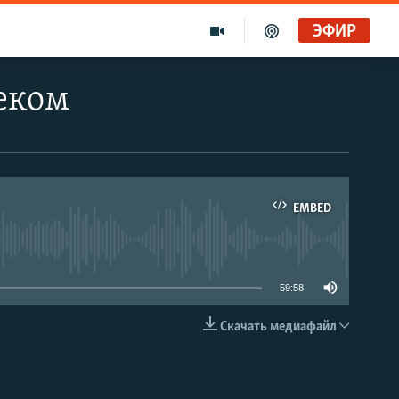
ЭФИР
еком
EMBED
able
59:58
Скачать медиафайл
EMBED