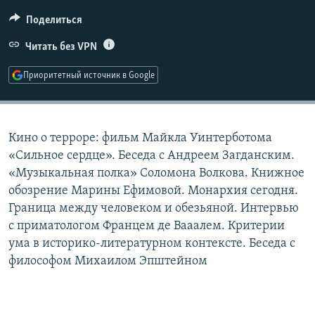
РАСПИСАНИЕ ВЕЩАНИЯ
Поделиться
ПОДПИШИТЕСЬ НА РАССЫЛКУ
Читать без VPN
СОЦИАЛЬНЫЕ СЕТИ
Приоритетный источник в Google
Кино о терроре: фильм Майкла Уинтерботома
«Сильное сердце». Беседа с Андреем Загданским.
Все сайты РСЕ/РС
«Музыкальная полка» Соломона Волкова. Книжное
обозрение Марины Ефимовой. Монархия сегодня.
Граница между человеком и обезьяной. Интервью
с приматологом Францем де Вааалем. Критерии
ума в историко-литературном контексте. Беседа с
философом Михаилом Эпштейном