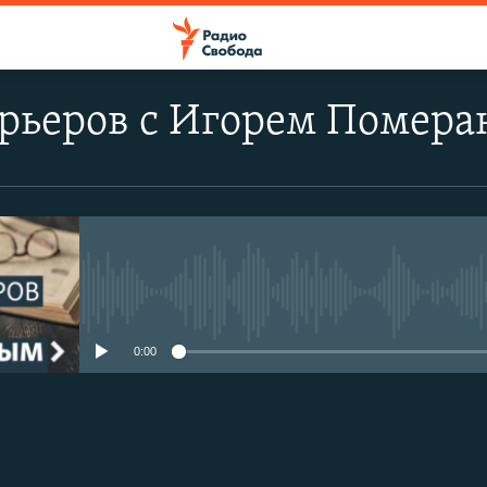
арьеров с Игорем Помер
No media source currently avail
0:00