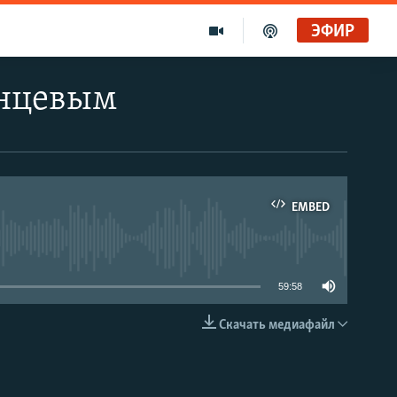
ЭФИР
анцевым
EMBED
able
59:58
Скачать медиафайл
EMBED