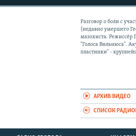
РАСПИСАНИЕ ВЕЩАНИЯ
ПОДПИШИТЕСЬ НА РАССЫЛКУ
Разговор о боли с уча
(недавно умершего Ге
мазохиста. Режиссёр П
"Голоса Вильнюса". А
пластинки" - крупне
АРХИВ ВИДЕО
СПИСОК РАДИ