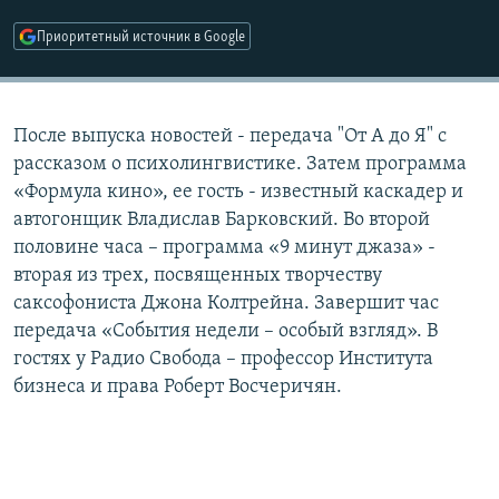
РАСПИСАНИЕ ВЕЩАНИЯ
Приоритетный источник в Google
ПОДПИШИТЕСЬ НА РАССЫЛКУ
СОЦИАЛЬНЫЕ СЕТИ
После выпуска новостей - передача "От А до Я" с
рассказом о психолингвистике. Затем программа
«Формула кино», ее гость - известный каскадер и
автогонщик Владислав Барковский. Во второй
половине часа – программа «9 минут джаза» -
Все сайты РСЕ/РС
вторая из трех, посвященных творчеству
саксофониста Джона Колтрейна. Завершит час
передача «События недели – особый взгляд». В
гостях у Радио Свобода – профессор Института
бизнеса и права Роберт Восчеричян.