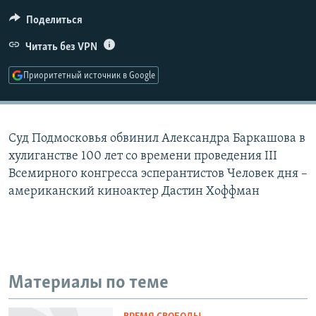
РАСПИСАНИЕ ВЕЩАНИЯ
Поделиться
ПОДПИШИТЕСЬ НА РАССЫЛКУ
Читать без VPN
СОЦИАЛЬНЫЕ СЕТИ
Приоритетный источник в Google
Суд Подмосковья обвинил Александра Баркашова в
хулиганстве 100 лет со времени проведения III
Все сайты РСЕ/РС
Всемирного конгресса эсперантистов Человек дня –
американский киноактер Дастин Хоффман
Материалы по теме