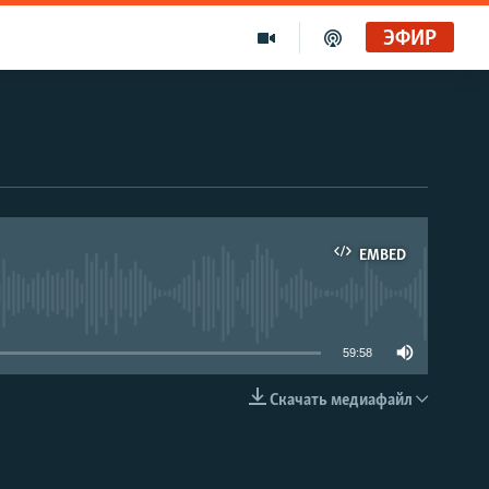
ЭФИР
EMBED
able
59:58
Скачать медиафайл
EMBED