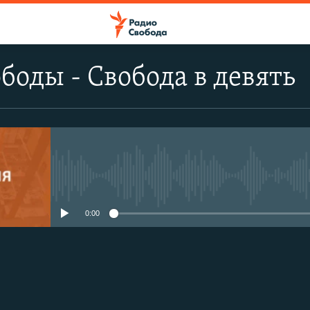
боды - Свобода в девять
No media source currently avail
0:00