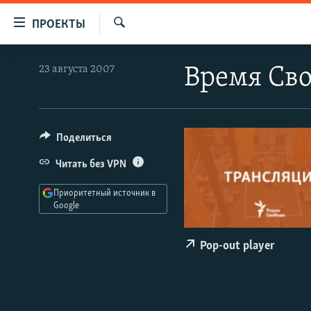
Ссылки
ПРОЕКТЫ
для
Искать
упрощенного
ПРОГРАММЫ
23 августа 2007
Время Сво
доступа
ПОДКАСТЫ
Вернуться
АВТОРСКИЕ ПРОЕКТЫ
к
основному
ЦИТАТЫ СВОБОДЫ
Поделиться
содержанию
МНЕНИЯ
Читать без VPN
Вернутся
КУЛЬТУРА
к
Приоритетный источник в
главной
Google
IDEL.РЕАЛИИ
навигации
КАВКАЗ.РЕАЛИИ
Вернутся
Pop-out player
к
СЕВЕР.РЕАЛИИ
поиску
СИБИРЬ.РЕАЛИИ