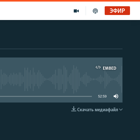
ЭФИР
EMBED
able
52:59
Скачать медиафайл
EMBED