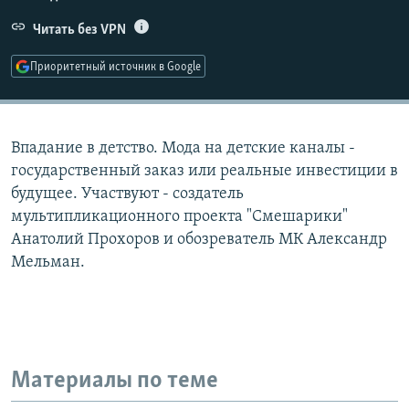
РАСПИСАНИЕ ВЕЩАНИЯ
Читать без VPN
ПОДПИШИТЕСЬ НА РАССЫЛКУ
Приоритетный источник в Google
СОЦИАЛЬНЫЕ СЕТИ
Впадание в детство. Мода на детские каналы -
государственный заказ или реальные инвестиции в
будущее. Участвуют - создатель
мультипликационного проекта "Смешарики"
Все сайты РСЕ/РС
Анатолий Прохоров и обозреватель МК Александр
Мельман.
Материалы по теме