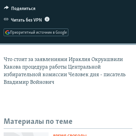
РАСПИСАНИЕ ВЕЩАНИЯ
Поделиться
ПОДПИШИТЕСЬ НА РАССЫЛКУ
Читать без VPN
СОЦИАЛЬНЫЕ СЕТИ
Приоритетный источник в Google
Что стоит за заявлениями Ираклия Окруашвили
Какова процедура работы Центральной
Все сайты РСЕ/РС
избирательной комиссии Человек дня - писатель
Владимир Войнович
Материалы по теме