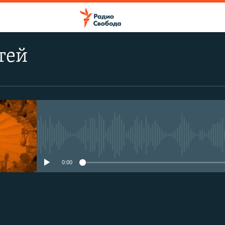
тей
No media source currently avail
0:00