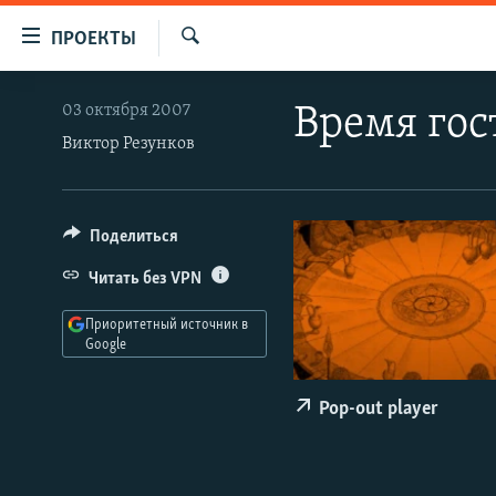
Ссылки
ПРОЕКТЫ
для
Искать
упрощенного
ПРОГРАММЫ
03 октября 2007
Время гос
доступа
ПОДКАСТЫ
Виктор Резунков
Вернуться
АВТОРСКИЕ ПРОЕКТЫ
к
основному
ЦИТАТЫ СВОБОДЫ
Поделиться
содержанию
МНЕНИЯ
Вернутся
Читать без VPN
КУЛЬТУРА
к
Приоритетный источник в
главной
IDEL.РЕАЛИИ
Google
навигации
КАВКАЗ.РЕАЛИИ
Вернутся
Pop-out player
к
СЕВЕР.РЕАЛИИ
поиску
СИБИРЬ.РЕАЛИИ