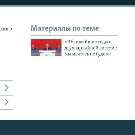
Материалы по теме
нного
«В ближайшие годы о
двухпартийной системе
мы мечтать не будем»