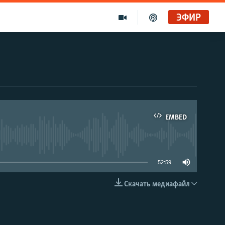
ЭФИР
EMBED
able
52:59
Скачать медиафайл
EMBED