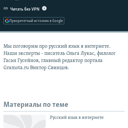
РАСПИСАНИЕ ВЕЩАНИЯ
Читать без VPN
ПОДПИШИТЕСЬ НА РАССЫЛКУ
Приоритетный источник в Google
СОЦИАЛЬНЫЕ СЕТИ
Мы поговорим про русский язык в интернете.
Наши эксперты - писатель Ольга Лукас, филолог
Гасан Гусейнов, главный редактор портала
Gramota.ru Виктор Свинцов.
Все сайты РСЕ/РС
Материалы по теме
Русский язык в интернете