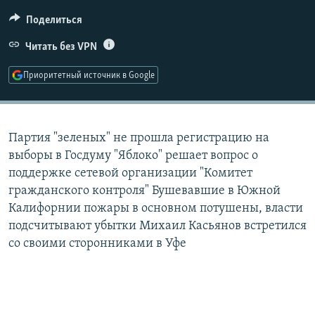
РАСПИСАНИЕ ВЕЩАНИЯ
Поделиться
ПОДПИШИТЕСЬ НА РАССЫЛКУ
Читать без VPN
СОЦИАЛЬНЫЕ СЕТИ
Приоритетный источник в Google
Партия "зеленых" не прошла регистрацию на
выборы в Госдуму "Яблоко" решает вопрос о
Все сайты РСЕ/РС
поддержке сетевой организации "Комитет
гражданского контроля" Бушевавшие в Южной
Калифорнии пожары в основном потушены, власти
подсчитывают убытки Михаил Касьянов встретился
со своими сторонниками в Уфе