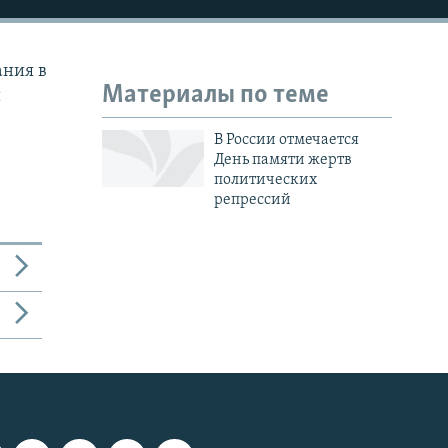
ания в
Материалы по теме
й
В России отмечается
День памяти жертв
политических
репрессий