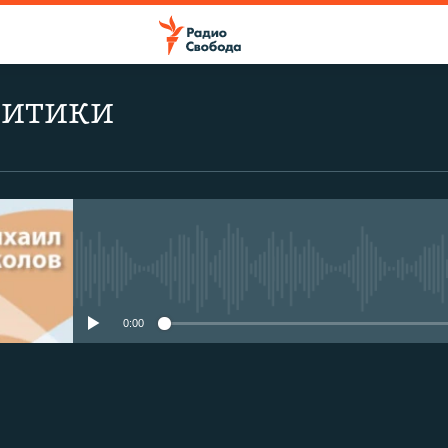
литики
No media source currently avail
0:00