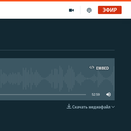
ЭФИР
EMBED
able
52:59
Скачать медиафайл
EMBED