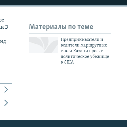
ое
Материалы по теме
ии В
Предприниматели и
рид
водители маршрутных
такси Казани просят
политическое убежище
в США