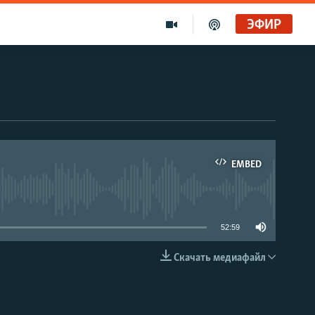
ЭФИР
EMBED
able
52:59
Скачать медиафайл
EMBED