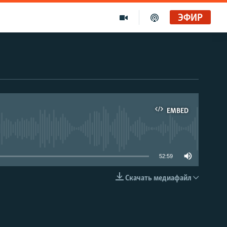
ЭФИР
EMBED
able
52:59
Скачать медиафайл
EMBED