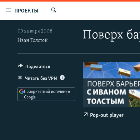
Ссылки
ПРОЕКТЫ
для
Искать
упрощенного
ПРОГРАММЫ
09 января 2008
Поверх ба
доступа
ПОДКАСТЫ
Иван Толстой
Вернуться
АВТОРСКИЕ ПРОЕКТЫ
к
основному
ЦИТАТЫ СВОБОДЫ
Поделиться
содержанию
МНЕНИЯ
Вернутся
Читать без VPN
КУЛЬТУРА
к
Приоритетный источник в
главной
IDEL.РЕАЛИИ
Google
навигации
КАВКАЗ.РЕАЛИИ
Вернутся
Pop-out player
к
СЕВЕР.РЕАЛИИ
поиску
СИБИРЬ.РЕАЛИИ