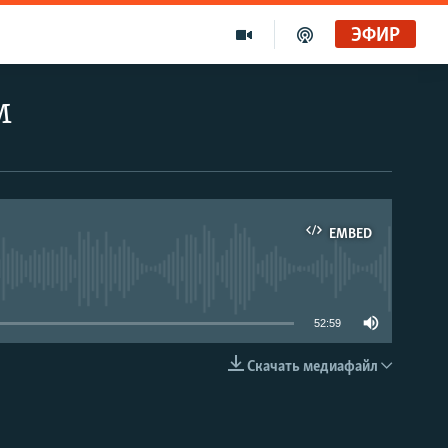
ЭФИР
м
EMBED
able
52:59
Скачать медиафайл
EMBED