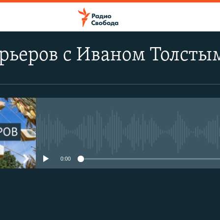
рьеров с Иваном Толсты
No media source currently avail
0:00