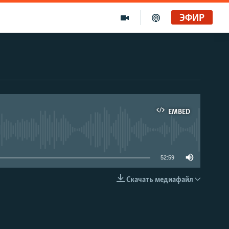
ЭФИР
EMBED
able
52:59
Скачать медиафайл
EMBED