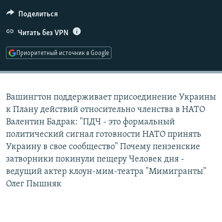
РАСПИСАНИЕ ВЕЩАНИЯ
Поделиться
ПОДПИШИТЕСЬ НА РАССЫЛКУ
Читать без VPN
СОЦИАЛЬНЫЕ СЕТИ
Приоритетный источник в Google
Вашингтон поддерживает присоединение Украины
к Плану действий относительно членства в НАТО
Все сайты РСЕ/РС
Валентин Бадрак: "ПДЧ - это формальный
политический сигнал готовности НАТО принять
Украину в свое сообщество" Почему пензенские
затворники покинули пещеру Человек дня -
ведущий актер клоун-мим-театра "Мимигранты"
Олег Пышняк