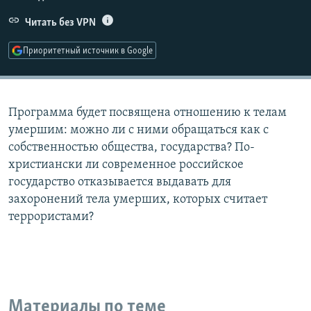
РАСПИСАНИЕ ВЕЩАНИЯ
Читать без VPN
ПОДПИШИТЕСЬ НА РАССЫЛКУ
Приоритетный источник в Google
СОЦИАЛЬНЫЕ СЕТИ
Программа будет посвящена отношению к телам
умершим: можно ли с ними обращаться как с
собственностью общества, государства? По-
христиански ли современное российское
Все сайты РСЕ/РС
государство отказывается выдавать для
захоронений тела умерших, которых считает
террористами?
Материалы по теме