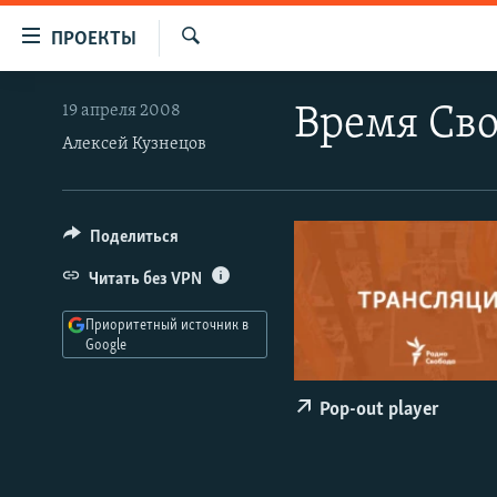
Ссылки
ПРОЕКТЫ
для
Искать
упрощенного
ПРОГРАММЫ
19 апреля 2008
Время Сво
доступа
ПОДКАСТЫ
Алексей Кузнецов
Вернуться
АВТОРСКИЕ ПРОЕКТЫ
к
основному
ЦИТАТЫ СВОБОДЫ
Поделиться
содержанию
МНЕНИЯ
Вернутся
Читать без VPN
КУЛЬТУРА
к
Приоритетный источник в
главной
IDEL.РЕАЛИИ
Google
навигации
КАВКАЗ.РЕАЛИИ
Вернутся
Pop-out player
к
СЕВЕР.РЕАЛИИ
поиску
СИБИРЬ.РЕАЛИИ