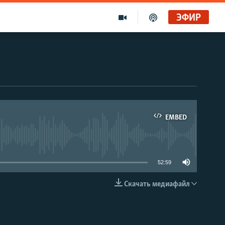
ЭФИР
EMBED
able
52:59
Скачать медиафайл
EMBED