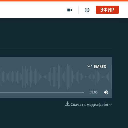
ЭФИР
EMBED
able
53:00
Скачать медиафайл
EMBED