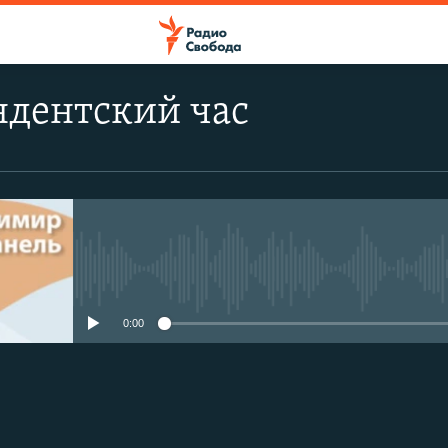
ндентский час
No media source currently avail
0:00