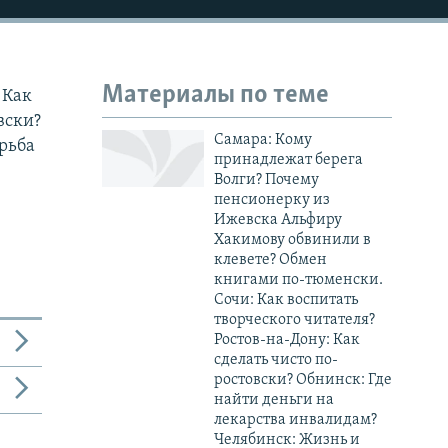
Материалы по теме
 Как
вски?
Самара: Кому
рьба
принадлежат берега
Волги? Почему
пенсионерку из
Ижевска Альфиру
Хакимову обвинили в
клевете? Обмен
книгами по-тюменски.
Сочи: Как воспитать
творческого читателя?
Ростов-на-Дону: Как
сделать чисто по-
ростовски? Обнинск: Где
найти деньги на
лекарства инвалидам?
Челябинск: Жизнь и