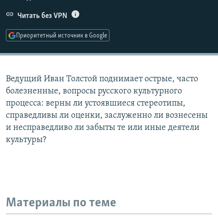
РАСПИСАНИЕ ВЕЩАНИЯ
Читать без VPN
ПОДПИШИТЕСЬ НА РАССЫЛКУ
Приоритетный источник в Google
СОЦИАЛЬНЫЕ СЕТИ
Ведущий Иван Толстой поднимает острые, часто
болезненные, вопросы русского культурного
процесса: верны ли устоявшиеся стереотипы,
справедливы ли оценки, заслуженно ли вознесены
Все сайты РСЕ/РС
и несправедливо ли забыты те или иные деятели
культуры?
Материалы по теме