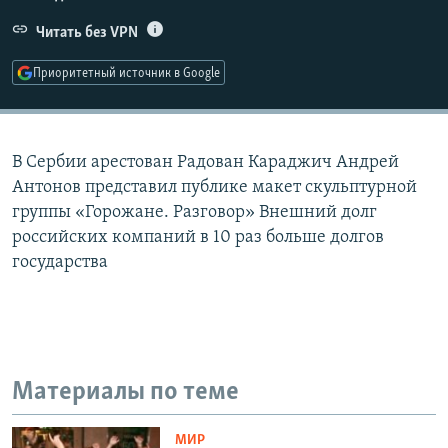
РАСПИСАНИЕ ВЕЩАНИЯ
Читать без VPN
ПОДПИШИТЕСЬ НА РАССЫЛКУ
Приоритетный источник в Google
СОЦИАЛЬНЫЕ СЕТИ
В Сербии арестован Радован Караджич Андрей
Антонов представил публике макет скульптурной
группы «Горожане. Разговор» Внешний долг
российских компаний в 10 раз больше долгов
Все сайты РСЕ/РС
государства
Материалы по теме
МИР