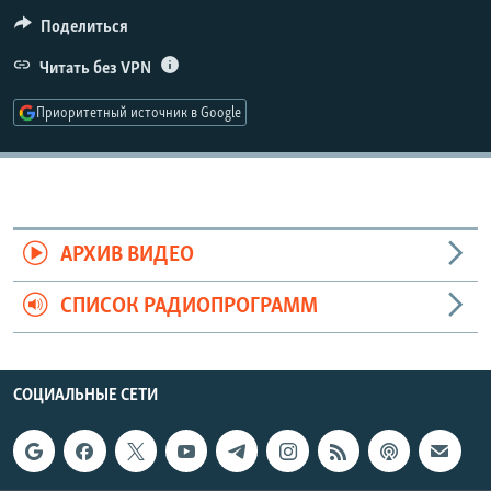
РАСПИСАНИЕ ВЕЩАНИЯ
Поделиться
ПОДПИШИТЕСЬ НА РАССЫЛКУ
Читать без VPN
Приоритетный источник в Google
СОЦИАЛЬНЫЕ СЕТИ
АРХИВ ВИДЕО
Все сайты РСЕ/РС
СПИСОК РАДИОПРОГРАММ
СОЦИАЛЬНЫЕ СЕТИ