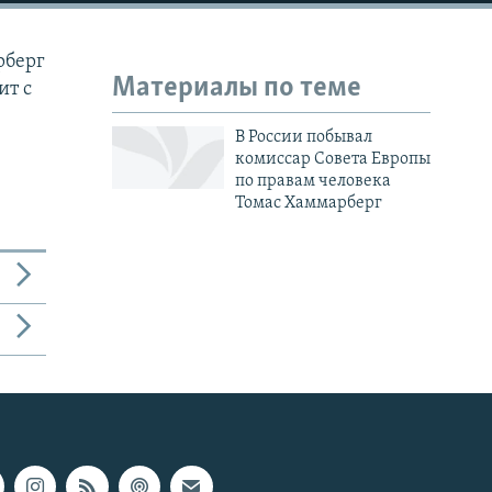
рберг
Материалы по теме
ит с
В России побывал
комиссар Совета Европы
по правам человека
Томас Хаммарберг