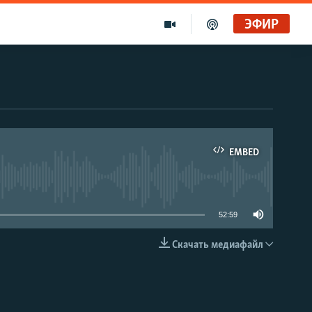
ЭФИР
EMBED
able
52:59
Скачать медиафайл
EMBED