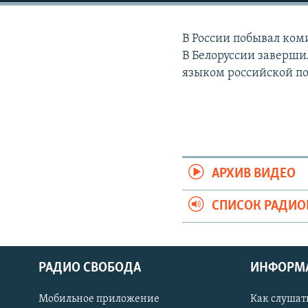
РАСПИСАНИЕ ВЕЩАНИЯ
ПОДПИШИТЕСЬ НА РАССЫЛКУ
В России побывал ком
В Белоруссии заверши
языком российской п
АРХИВ ВИДЕО
СПИСОК РАДИ
РАДИО СВОБОДА
ИНФОРМ
Мобильное приложение
Как слушат
СОЦИАЛЬНЫЕ СЕТИ