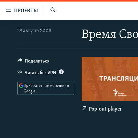
Ссылки
ПРОЕКТЫ
для
Искать
упрощенного
ПРОГРАММЫ
29 августа 2008
Время Сво
доступа
ПОДКАСТЫ
Вернуться
АВТОРСКИЕ ПРОЕКТЫ
к
основному
ЦИТАТЫ СВОБОДЫ
Поделиться
содержанию
МНЕНИЯ
Читать без VPN
Вернутся
КУЛЬТУРА
к
Приоритетный источник в
главной
Google
IDEL.РЕАЛИИ
навигации
КАВКАЗ.РЕАЛИИ
Вернутся
Pop-out player
к
СЕВЕР.РЕАЛИИ
поиску
СИБИРЬ.РЕАЛИИ