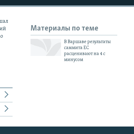
ешал
Материалы по теме
кий
мо
В Варшаве результаты
саммита ЕС
расценивают на 4 с
минусом