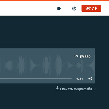
ЭФИР
EMBED
able
52:59
Скачать медиафайл
EMBED