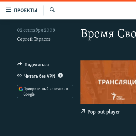
Ссылки
ПРОЕКТЫ
для
Искать
упрощенного
ПРОГРАММЫ
02 сентября 2008
Время Св
доступа
ПОДКАСТЫ
Сергей Тарасов
Вернуться
АВТОРСКИЕ ПРОЕКТЫ
к
основному
ЦИТАТЫ СВОБОДЫ
Поделиться
содержанию
МНЕНИЯ
Вернутся
Читать без VPN
КУЛЬТУРА
к
Приоритетный источник в
главной
IDEL.РЕАЛИИ
Google
навигации
КАВКАЗ.РЕАЛИИ
Вернутся
Pop-out player
к
СЕВЕР.РЕАЛИИ
поиску
СИБИРЬ.РЕАЛИИ