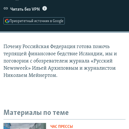
РАСПИСАНИЕ ВЕЩАНИЯ
Читать без VPN
ПОДПИШИТЕСЬ НА РАССЫЛКУ
Приоритетный источник в Google
СОЦИАЛЬНЫЕ СЕТИ
Почему Российская Федерация готова помочь
терпящей финансовое бедствие Исландии, мы и
поговорим с обозревателем журнала «Русский
Newsweek» Ильей Архиповвым и журналистом
Все сайты РСЕ/РС
Николаем Мейнертом.
Материалы по теме
ЧАС ПРЕССЫ