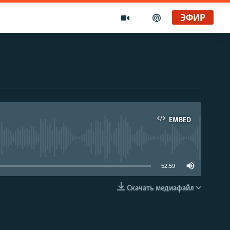
ЭФИР
EMBED
able
52:59
Скачать медиафайл
EMBED