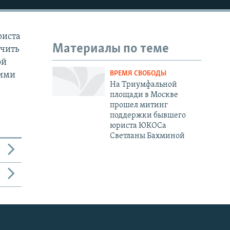
риста
Материалы по теме
ичить
ой
ВРЕМЯ СВОБОДЫ
хими
На Триумфальной
площади в Москве
прошел митинг
поддержки бывшего
юриста ЮКОСа
Светланы Бахминой