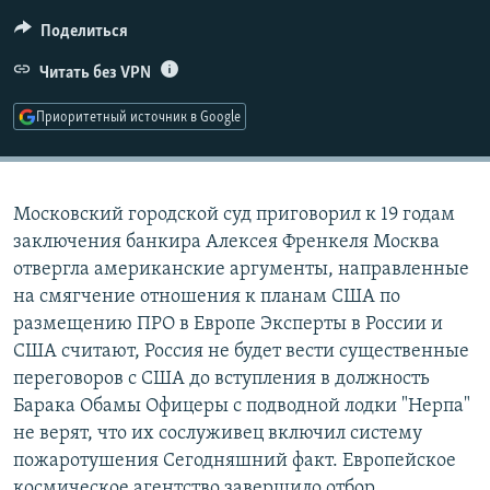
РАСПИСАНИЕ ВЕЩАНИЯ
Поделиться
ПОДПИШИТЕСЬ НА РАССЫЛКУ
Читать без VPN
СОЦИАЛЬНЫЕ СЕТИ
Приоритетный источник в Google
Московский городской суд приговорил к 19 годам
заключения банкира Алексея Френкеля Москва
Все сайты РСЕ/РС
отвергла американские аргументы, направленные
на смягчение отношения к планам США по
размещению ПРО в Европе Эксперты в России и
США считают, Россия не будет вести существенные
переговоров с США до вступления в должность
Барака Обамы Офицеры с подводной лодки "Нерпа"
не верят, что их сослуживец включил систему
пожаротушения Сегодняшний факт. Европейское
космическое агентство завершило отбор