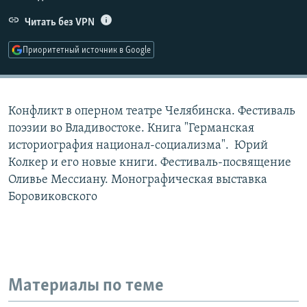
РАСПИСАНИЕ ВЕЩАНИЯ
Читать без VPN
ПОДПИШИТЕСЬ НА РАССЫЛКУ
Приоритетный источник в Google
СОЦИАЛЬНЫЕ СЕТИ
Конфликт в оперном театре Челябинска. Фестиваль
поэзии во Владивостоке. Книга "Германская
историография национал-социализма". Юрий
Колкер и его новые книги. Фестиваль-посвящение
Все сайты РСЕ/РС
Оливье Мессиану. Монографическая выставка
Боровиковского
Материалы по теме