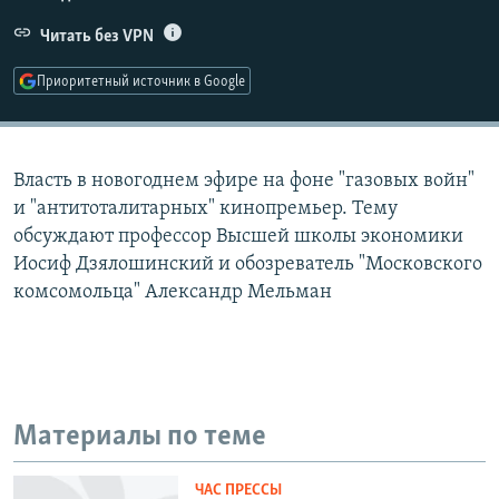
РАСПИСАНИЕ ВЕЩАНИЯ
Читать без VPN
ПОДПИШИТЕСЬ НА РАССЫЛКУ
Приоритетный источник в Google
СОЦИАЛЬНЫЕ СЕТИ
Власть в новогоднем эфире на фоне "газовых войн"
и "антитоталитарных" кинопремьер. Тему
обсуждают профессор Высшей школы экономики
Иосиф Дзялошинский и обозреватель "Московского
Все сайты РСЕ/РС
комсомольца" Александр Мельман
Материалы по теме
ЧАС ПРЕССЫ