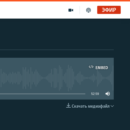
ЭФИР
EMBED
able
52:59
Скачать медиафайл
EMBED