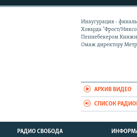
РАСПИСАНИЕ ВЕЩАНИЯ
ПОДПИШИТЕСЬ НА РАССЫЛКУ
Инаугурация - финал
Ховарда "Фрост/Никсо
Пеннебекером Книжное
Омаж директору Метр
АРХИВ ВИДЕО
СПИСОК РАДИ
РАДИО СВОБОДА
ИНФОРМ