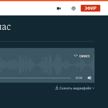
ЭФИР
час
EMBED
able
52:59
Скачать медиафайл
EMBED