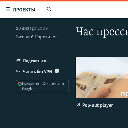
Ссылки
ПРОЕКТЫ
для
Искать
упрощенного
ПРОГРАММЫ
20 января 2009
Час пресс
доступа
ПОДКАСТЫ
Виталий Портников
Вернуться
АВТОРСКИЕ ПРОЕКТЫ
к
основному
ЦИТАТЫ СВОБОДЫ
Поделиться
содержанию
МНЕНИЯ
Вернутся
Читать без VPN
КУЛЬТУРА
к
Приоритетный источник в
главной
IDEL.РЕАЛИИ
Google
навигации
КАВКАЗ.РЕАЛИИ
Вернутся
Pop-out player
к
СЕВЕР.РЕАЛИИ
поиску
СИБИРЬ.РЕАЛИИ