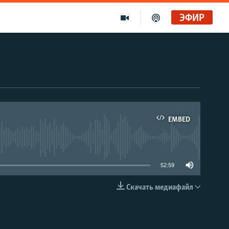
ЭФИР
EMBED
able
52:59
Скачать медиафайл
EMBED